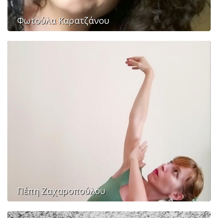
Φωτούλα Καρατζάνου
Πέπη Ζαχαροπούλου