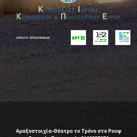
Αμαξοστοιχία-Θέατρο το Τρένο στο Ρουφ